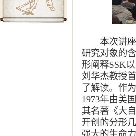
本次讲座刘
研究对象的含
形阐释SSK
刘华杰教授首先
了解读。作
1973年由美国
其名著《大
开创的分形
强大的生命