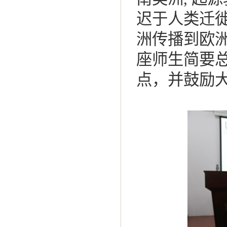
迟于人类迁徙
洲传播到欧
座师生简要
点，并鼓励