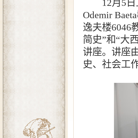
12月5日上
Odemir B
逸夫楼604
简史”和“大
讲座。讲座
史、社会工