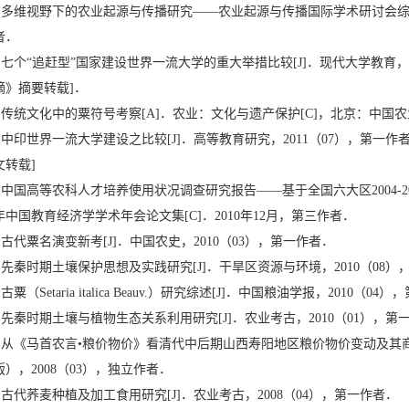
• 多维视野下的农业起源与传播研究——农业起源与传播国际学术研讨会综述[
者．
• 七个“追赶型”国家建设世界一流大学的重大举措比较[J]．现代大学教育，
摘》摘要转载]．
• 传统文化中的粟符号考察[A]．农业：文化与遗产保护[C]，北京：中国农
• 中印世界一流大学建设之比较[J]．高等教育研究，2011（07），第一
文转载]
• 中国高等农科人才培养使用状况调查研究报告——基于全国六大区2004-20
年中国教育经济学学术年会论文集[C]．2010年12月，第三作者．
• 古代粟名演变新考[J]．中国农史，2010（03），第一作者．
• 先秦时期土壤保护思想及实践研究[J]．干旱区资源与环境，2010（08）
• 古粟（Setaria italica Beauv.）研究综述[J]．中国粮油学报，2010（0
• 先秦时期土壤与植物生态关系利用研究[J]．农业考古，2010（01），第
• 从《马首农言•粮价物价》看清代中后期山西寿阳地区粮价物价变动及其商
版），2008（03），独立作者．
• 古代荞麦种植及加工食用研究[J]．农业考古，2008（04），第一作者．