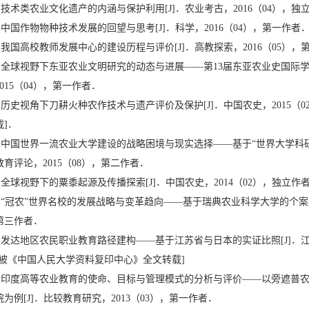
• 技术类农业文化遗产的内涵与保护利用[J]．农业考古，2016（04），独
• 中国作物物种技术发展的回望与思考[J]．科学，2016（04），第一作者
• 我国高校教师发展中心的建设历程与评价[J]．高教探索，2016（05），
• 全球视野下东亚农业文明研究的动态与进展——第13届东亚农业史国际学
2015（04），第一作者．
• 历史视角下刀耕火种农作技术与遗产评价及保护[J]．中国农史，2015（
载]．
• 中国世界一流农业大学建设的战略困境与现实选择——基于“世界大学科研
教育评论，2015（08），第二作者．
• 全球视野下的粟黍起源及传播探索[J]．中国农史，2014（02），独立作
• “冠农”世界名校的发展战略与变革趋向——基于瑞典农业科学大学的个案分析
第三作者．
• 发达地区农民职业教育路径建构——基于江苏省与日本的实证比照[J]．江
[被《中国人民大学资料复印中心》全文转载]
• 印度高等农业教育的使命、目标与管理模式的分析与评价——以旁遮普
院为例[J]．比较教育研究，2013（03），第一作者．