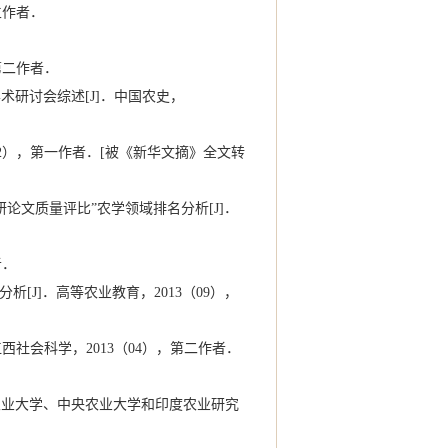
立作者．
．
第二作者．
术研讨会综述[J]．中国农史，
02），第一作者．[被《新华文摘》全文转
论文质量评比”农学领域排名分析[J]．
者．
[J]．高等农业教育，2013（09），
西社会科学，2013（04），第二作者．
农业大学、中央农业大学和印度农业研究