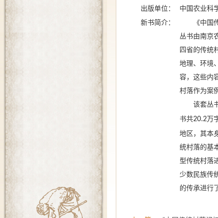
出版单位：
中国农业
科
新书简介：
《中国
丛书由南京
四省的传统
地理、环境
容，这些内
村落作为案
该套
丛
书
共
20.2
万
地区，其本
统村落的基
型
传统
村落
少数民族传
的传承进行