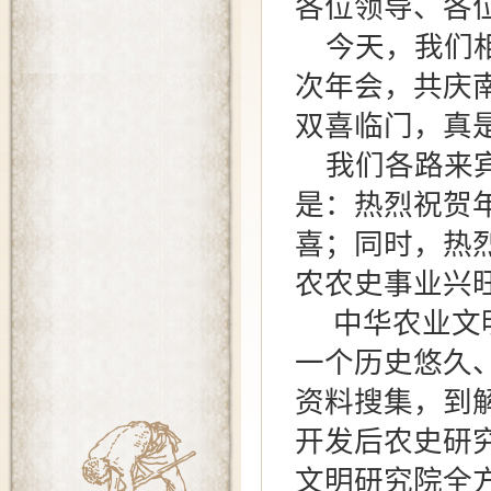
各位领导、各
今天，我们相
次年会，共庆
双喜临门，真
我们各路来宾
是：热烈祝贺
喜；同时，热
农农史事业兴
中华农业文明
一个历史悠久
资料搜集，到
开发后农史研
文明研究院全