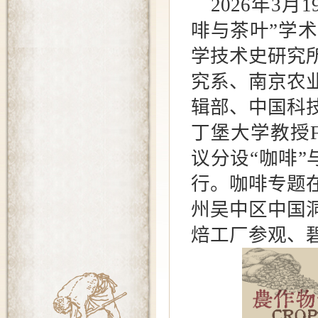
2026
年
3
月
1
啡与茶叶
”
学术
学技术史研究
究系、南京农
辑部、中国科
丁堡大学教授
议分设
“
咖啡
”
行。咖啡专题
州吴中区中国
焙工厂参观、