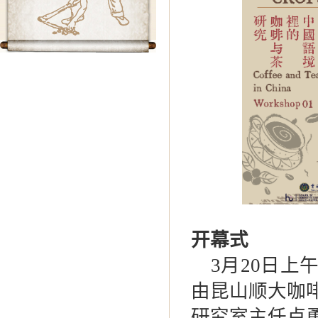
开幕式
3
月
20
日上
由昆山顺大咖
研究室主任卢