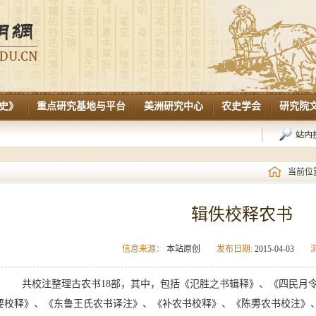
史》
重点研究基地与平台
美洲研究中心
农史学会
研究院
当前位
辑佚校释农书
信息来源：
本站原创
发布日期:
2015-04-03
共
校注整理古农书
18部，
其中，包括《氾胜之书辑释》、《
四民月
要校释》、《东鲁王氏农书译注》、《补农书校释》、《陈旉农书校注》