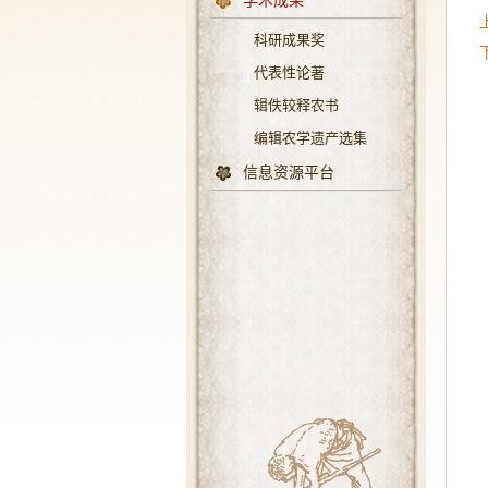
学术成果
科研成果奖
代表性论著
辑佚较释农书
编辑农学遗产选集
信息资源平台