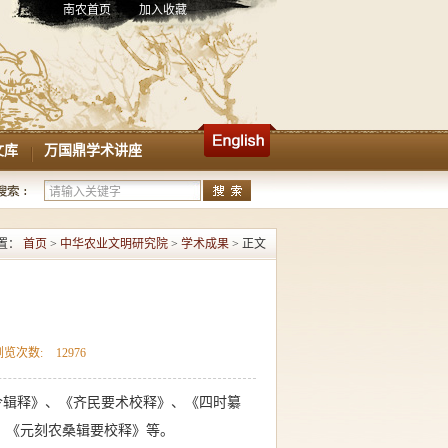
南农首页
加入收藏
文库
万国鼎学术讲座
置：
首页
>
中华农业文明研究院
>
学术成果
> 正文
浏览次数:
12976
令辑释
》、《齐民要术校释》、《四时纂
、《元刻农桑辑要校释》等。