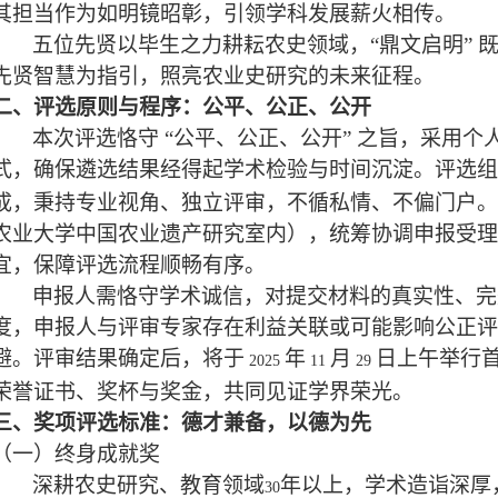
其担当作为如明镜昭彰，引领学科发展薪火相传。
五位先贤以毕生之力耕耘农史领域，“鼎文启明” 
先贤智慧为指引，照亮农业史研究的未来征程。
二、评选原则与程序：公平、公正、公开
本次评选恪守 “公平、公正、公开” 之旨，采用
式，确保遴选结果经得起学术检验与时间沉淀。评选组
成，秉持专业视角、独立评审，不循私情、不偏门户。
农业大学中国农业遗产研究室内），统筹协调申报受理
宜，保障评选流程顺畅有序。
申报人需恪守学术诚信，对提交材料的真实性、完
度，申报人与评审专家存在利益关联或可能影响公正评
避。评审结果确定后，将于
年
月
日上午举行
2025
11
29
荣誉证书、奖杯与奖金，共同见证学界荣光。
三、奖项评选标准：德才兼备，以德为先
（一）终身成就奖
深耕农史研究、教育领域
年以上，学术造诣深厚
30