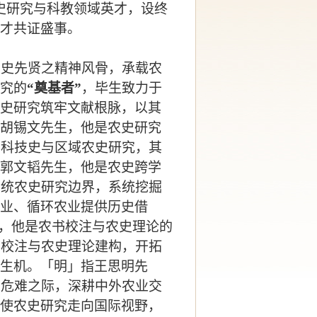
农史研究与科教领域英才，设终
才共证盛事。
农史先贤之精神风骨，承载农
究的
“奠基者”
，毕生致力于
史研究筑牢文献根脉，以其
胡锡文先生，他是农史研究
业科技史与区域农史研究，其
郭文韬先生，他是农史跨学
传统农史研究边界，系统挖掘
业、循环农业提供历史借
生，他是农书校注与农史理论的
书校注与农史理论建构，开拓
生机。「明」指王思明先
室危难之际，深耕中外农业交
使农史研究走向国际视野，