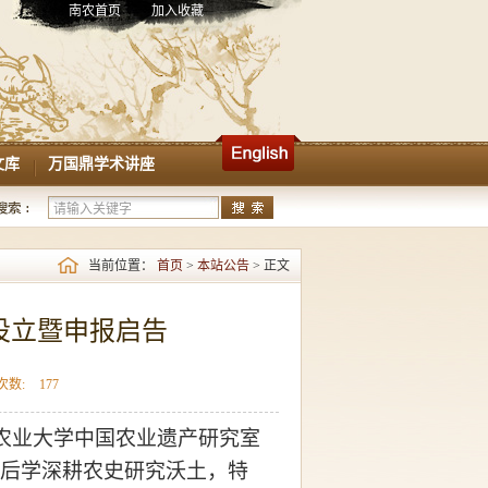
南农首页
加入收藏
文库
万国鼎学术讲座
当前位置：
首页
>
本站公告
> 正文
”设立暨申报启告
次数:
177
农业大学中国农业遗产研究室
后学深耕农史研究沃土，特