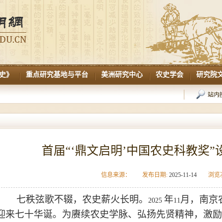
史》
重点研究基地与平台
美洲研究中心
农史学会
研究院
首届“‘鼎文启明’中国农史科教奖
信息来源：
发布日期:
2025-11-14
浏览
七秩弦歌不辍，农史薪火长明。
年
月，南京
2025
11
迎来七十华诞。为赓续农史学脉、弘扬先贤精神，激励