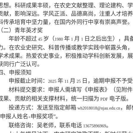
思想。科研成果丰硕，在农史文献整理、理论建构、学
贡献，影响深远。学风正派、品德高尚，注重人才培养
科传承培育中坚力量，在国内外同行中享有崇高声誉。
（二）青年英才奖
年龄不超过
岁（
年
月
日之后出生），具
45
1980
1
1
力。在农业史研究、科普传播或教学实践中崭露头角，
学术成果。热爱农史事业，积极推动学科创新发展，展
获同行广泛认可。
四、申报须知
申报截止时间：
年
月
日，逾期申报不予受
2025
11
25
材料提交要求：申报人需填写《申报表》（见附件
成果、贡献的相关支撑材料，统一扫描为
电子版。
PDF
投递方式：发送至指定邮箱
，邮
wh2018018@njau.edu.cn
申报人姓名
申报奖项”。
+
联络咨询：吴老师，联系电话
。
13675896969