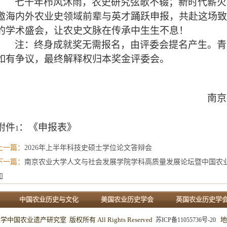
七十年栉风沐雨，农史研究弦歌不辍；新时代薪火
邀海内外农业史领域前辈与英才踊跃申报，共赴这场致
的学术盛会，让农史文脉在传承中生生不息！
注：终身成就奖无需报名，由评委会提名产生。青
如有争议，最终解释权归本奖金评委会。
南京
附件
：《申报表》
1
上一篇：
2026年上半年科技史硕士学位论文答辩会
下一篇：
南京农业大学人文与社会发展学院学科高质量发展论坛暨中国农
知
中国农业历史与文化
美国农业历史学会
英国农业历史学
中国农业遗产研究室 版权所有 All Rights Reserved
地址
苏ICP备11055736号-20