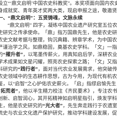
设立“‘鼎文启明’中国农史科教奖”。本奖项面向国内
身成就奖、青年英才奖两大类，现启申报之途，敬邀贤
一、“鼎文启明”：五贤铸魂，文脉永续
“鼎文启明” 四字，凝练中国农业遗产研究室五位
史研究之传承使命。「鼎」指万国鼎先生，他是农史研
农史文献考据与整理，钩沉典籍、辨章学术，为中国农
严谨治学之风，如鼎稳固，奠基农史学科。「文」一指
的
“擢升者”
，以笔墨传薪火，用真知启后学，深耕农
学术成果如文星闪耀，照亮农史探索之路；「文」又指
科研究的
“践行者”
，面对当代农业发展需求，他突破
农史领域中的生态耕作思想，古为今用，为现代有机农
鉴，以“启智”之心护佑农史薪火。「启」指缪启愉先
“拓荒者”
，他以半生精力校注《齐民要术》，专注农
创新、启智润心，其开拓精神如启明星指引，焕发学科
生，他是农史研究的
“光大者”
，先生奔走践行于农遗
流史与农业文化遗产保护研究，推动学科建设发展，促