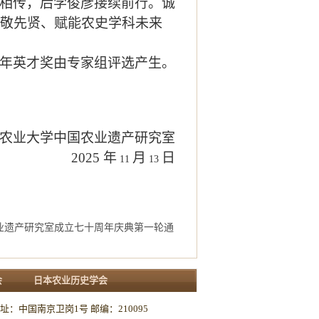
相传，后学俊彦接续前行。诚
敬先贤、赋能农史学科未来
年英才奖由专家组评选产生。
农业大学中国农业遗产研究室
2025
年
月
日
11
13
业遗产研究室成立七十周年庆典第一轮通
会
日本农业历史学会
：中国南京卫岗1号 邮编：210095